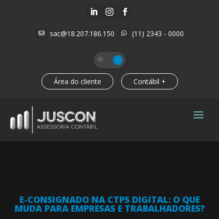



sac@18.207.186.150
(11) 2343 - 0000


Área do cliente
Contábil +
E-CONSIGNADO NA CTPS DIGITAL: O QUE
MUDA PARA EMPRESAS E TRABALHADORES?