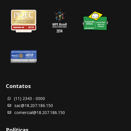
Contatos
(11) 2343 - 0000

sac@18.207.186.150

comercial@18.207.186.150

Políticas