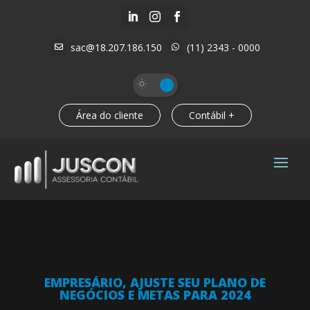



sac@18.207.186.150
(11) 2343 - 0000


Área do cliente
Contábil +
EMPRESÁRIO, AJUSTE SEU PLANO DE
NEGÓCIOS E METAS PARA 2024