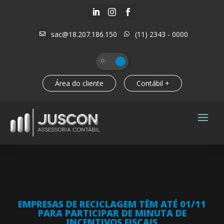



sac@18.207.186.150
(11) 2343 - 0000


Área do cliente
Contábil +
EMPRESAS DE RECICLAGEM TÊM ATÉ 01/11
PARA PARTICIPAR DE MINUTA DE
INCENTIVOS FISCAIS