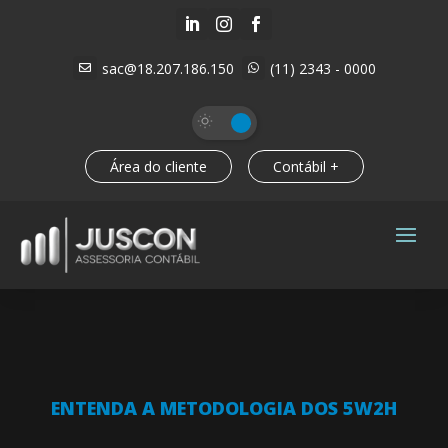



sac@18.207.186.150
(11) 2343 - 0000


Área do cliente
Contábil +
ENTENDA A METODOLOGIA DOS 5W2H