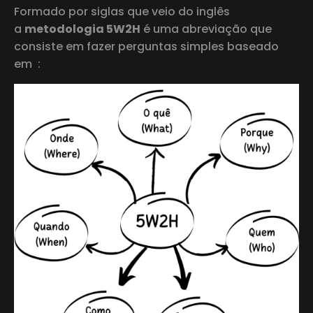
Formado por siglas que veio do inglês
a
metodologia 5W2H
é uma abreviação que
consiste em fazer perguntas simples baseado
em :