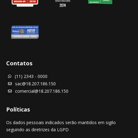
Contatos
(11) 2343 - 0000

sac@18.207.186.150

comercial@18.207.186.150

Políticas
Os dados pessoais indicados serão mantidos em sigilo
seguindo as diretrizes da LGPD