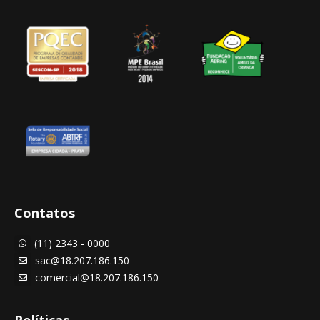
Contatos
(11) 2343 - 0000

sac@18.207.186.150

comercial@18.207.186.150

Políticas