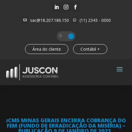



sac@18.207.186.150
(11) 2343 - 0000


Área do cliente
Contábil +
ICMS MINAS GERAIS ENCERRA COBRANÇA DO
FEM (FUNDO DE ERRADICAÇÃO DA MISÉRIA) –
PUBLICAÇÃO 9 DE JANEIRO DE 2023.