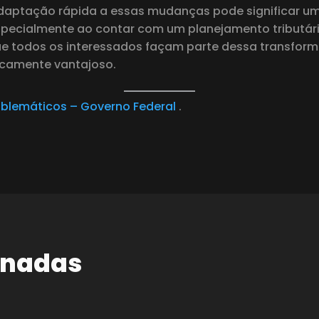
daptação rápida a essas mudanças pode significar um
 especialmente ao contar com um planejamento tributá
 todos os interessados ​​façam parte dessa transfor
icamente vantajoso.
oblemáticos – Governo Federal
.
onadas