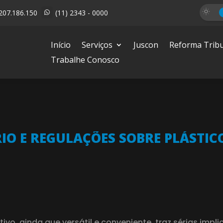
207.186.150
(11) 2343 - 0000

Início
Serviços
Juscon
Reforma Tribu
Trabalhe Conosco
IO E REGULAÇÕES SOBRE PLÁSTIC
ivo, ainda que versátil e conveniente, traz sérias impl