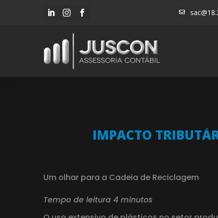
sac@18.




IMPACTO TRIBUTÁR
Um olhar para a Cadeia de Reciclagem
Tempo de leitura 4 minutos
O uso extensivo de plásticos no setor produt