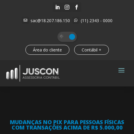



sac@18.207.186.150
(11) 2343 - 0000


Área do cliente
Contábil +
MUDANÇAS NO PIX PARA PESSOAS FÍSICAS
COM TRANSAÇÕES ACIMA DE R$ 5.000,00