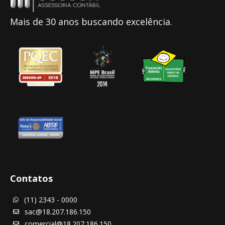
Mais de 30 anos buscando excelência.
Contatos
(11) 2343 - 0000

sac@18.207.186.150

comercial@18.207.186.150
