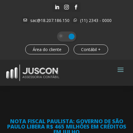



sac@18.207.186.150
(11) 2343 - 0000


Área do cliente
Contábil +
NOTA FISCAL PAULISTA: GOVERNO DE SÃO
PAULO LIBERA R$ 465 MILHÕES EM CRÉDITOS
EM JULHO