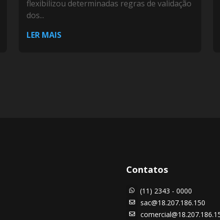
flexibilizou determinadas regras de validação
dos...
LER MAIS
Contatos
(11) 2343 - 0000

sac@18.207.186.150

comercial@18.207.186.1
