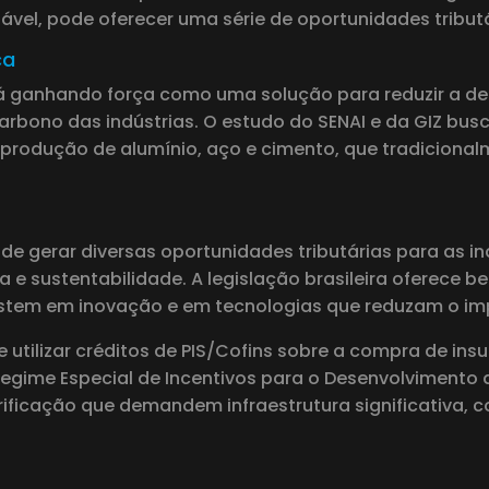
l, pode oferecer uma série de oportunidades tributári
ca
stá ganhando força como uma solução para reduzir a d
rbono das indústrias. O estudo do SENAI e da GIZ bus
 a produção de alumínio, aço e cimento, que tradicion
de gerar diversas oportunidades tributárias para as ind
a e sustentabilidade. A legislação brasileira oferece b
stem em inovação e em tecnologias que reduzam o im
e utilizar créditos de PIS/Cofins sobre a compra de i
Regime Especial de Incentivos para o Desenvolvimento d
rificação que demandem infraestrutura significativa, 