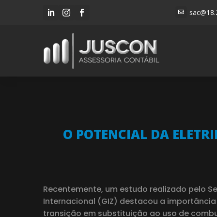
sac@18.




O POTENCIAL DA ELETR
Recentemente, um estudo realizado pelo Se
Internacional (GIZ) destacou a importância d
transição em substituição ao uso de combu