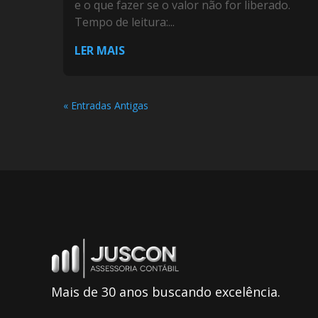
e o que fazer se o valor não for liberado.
Tempo de leitura:...
LER MAIS
« Entradas Antigas
Mais de 30 anos buscando excelência.