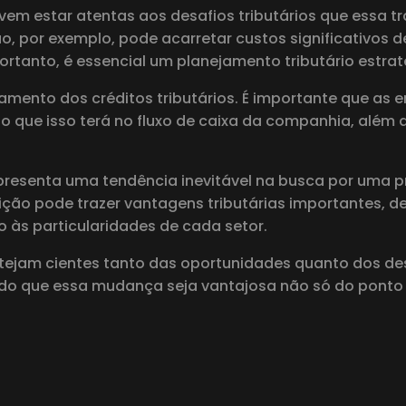
vem estar atentas aos desafios tributários que essa t
, por exemplo, pode acarretar custos significativos d
Portanto, é essencial um planejamento tributário estra
amento dos créditos tributários. É importante que as 
o que isso terá no fluxo de caixa da companhia, além
representa uma tendência inevitável na busca por uma 
sição pode trazer vantagens tributárias importantes
 às particularidades de cada setor.
stejam cientes tanto das oportunidades quanto dos des
ando que essa mudança seja vantajosa não só do pont