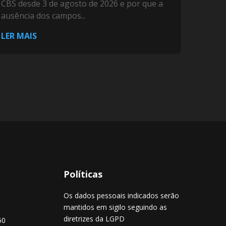
CBS desde 3 de agosto de 2026 e por que a
ausência dos campos...
LER MAIS
Políticas
Os dados pessoais indicados serão
mantidos em sigilo seguindo as
diretrizes da LGPD
50