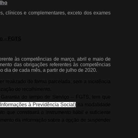
lho
s, clínicos e complementares, exceto dos exames
ço – FGTS
erente às competências de março, abril e maio de
mento das obrigações referentes às competências
 dia de cada mês, a partir de julho de 2020.
r realizado de forma parcelada, sem a incidência
ização do recolhimento.
 Garantia do tempo de Serviço – FGTS, tem que
nformações à Previdência Social)
na modalidade
 que constituirá o instrumento hábil e suficiente
amento da informação sobre a opção de suspender