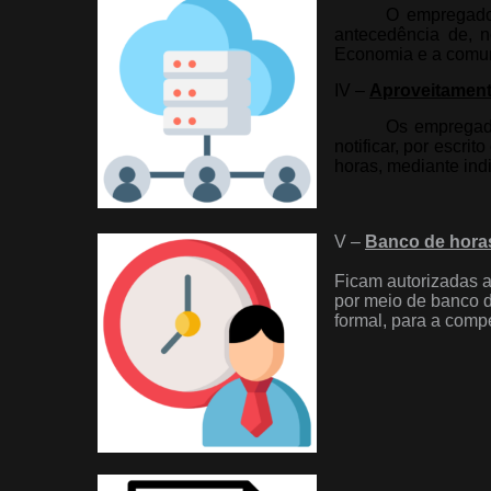
O empregador
antecedência de, n
Economia e a comuni
IV –
Aproveitament
Os empregado
notificar, por escr
horas, mediante ind
V –
Banco de hora
Ficam autorizadas a
por meio de banco d
formal, para a comp