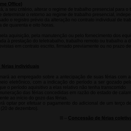
me Office)
 a seu critério, alterar o regime de trabalho presencial para o t
 e determinar o retorno ao regime de trabalho presencial, inde
sado o registro prévio da alteração no contrato individual de t
 de quarenta e oito horas.
pela aquisição, pela manutenção ou pelo fornecimento dos equi
da à prestação do teletrabalho, trabalho remoto ou trabalho a 
istas em contrato escrito, firmado previamente ou no prazo de
férias individuais
mará ao empregado sobre a antecipação de suas férias com an
 meio eletrônico, com a indicação do período a ser gozado p
e o período aquisitivo a elas relativo não tenha transcorrido
uneração das férias concedidas em razão do estado de calamid
nte ao início do gozo das férias.
á optar por efetuar o pagamento do adicional de um terço de
o (20 de dezembro).
III –
Concessão de férias coletiv