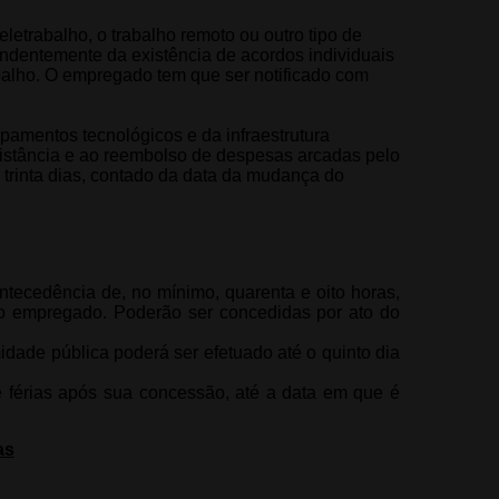
eletrabalho, o trabalho remoto ou outro tipo de
pendentemente da existência de acordos individuais
rabalho. O empregado tem que ser notificado com
pamentos tecnológicos e da infraestrutura
distância e ao reembolso de despesas arcadas pelo
 trinta dias, contado da data da mudança do
tecedência de, no mínimo, quarenta e oito horas,
elo empregado. Poderão ser concedidas por ato do
ade pública poderá ser efetuado até o quinto dia
 férias após sua concessão, até a data em que é
as