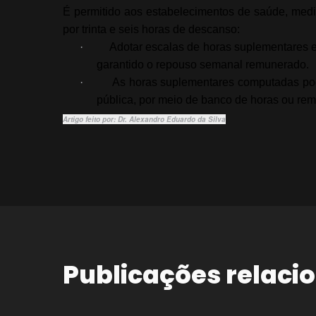
É permitido aos estabelecimentos de saúde, media
por trinta e seis horas de descanso:
·
Adotar escalas de horas suplementares en
garantido o repouso semanal remunerado.
·
As horas suplementares computadas pod
pública, por meio de banco de horas ou re
Artigo feito por: Dr. Alexandro Eduardo da Silva
Publicações relaci