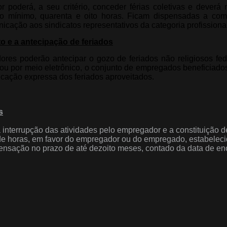
 poderá, a seu critério, conceder férias coletivas e deverá
o mínimo, quarenta e oito horas. Ficam dispensadas a comu
cação aos sindicatos representativos da categoria profissional
o e a antecipação de feriados
res poderão antecipar o gozo de feriados não religiosos feder
ito ou por meio eletrônico, o conjunto de empregados beneficiad
icação expressa dos feriados aproveitados.
s
 interrupção das atividades pelo empregador e a constituição
e horas, em favor do empregador ou do empregado, estabelecid
ensação no prazo de até dezoito meses, contado da data de en