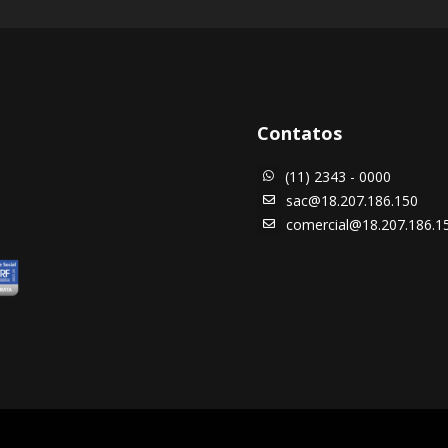
Contatos
(11) 2343 - 0000

sac@18.207.186.150

comercial@18.207.186.1
