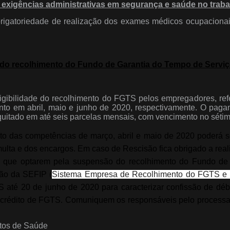
exigências administrativas em segurança e saúde no traba
rigatoriedade de realização dos exames médicos ocupacionai
 do recolhimento do Fundo de Garantia do Tempo de Servi
igibilidade do recolhimento do FGTS pelos empregadores, ref
to em abril, maio e junho de 2020, respectivamente. O paga
uitado em até seis parcelas mensais, com vencimento no sétimo
to das competências de março, abril e maio de 2020 poderá se
multa e dos encargos. Em caso de Rescisão fica obrigado a real
 que optarem pela suspensão do recolhimento do Fundo de
são da SEFIP (
Sistema Empresa de Recolhimento do FGTS e I
até 20 de junho de 2020 para caracterizar confissão de débito
 crédito de FGTS. Comuniquem os responsáveis pelo process
ntos de Saúde