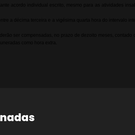
nte acordo individual escrito, mesmo para as atividades insa
tre a décima terceira e a vigésima quarta hora do intervalo int
erão ser compensadas, no prazo de dezoito meses, contado 
muneradas como hora extra.
onadas