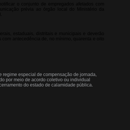
 notificar o conjunto de empregados afetados com
nicação prévia ao órgão local do Ministério da
.
ais, estaduais, distritais e municipais e deverão
os com antecedência de, no mínimo, quarenta e oito
 de regime especial de compensação de jornada,
o por meio de acordo coletivo ou individual
cerramento do estado de calamidade pública.