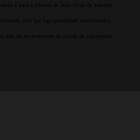
lubres e para a jornada de doze horas de trabalho
erjornada, sem que haja penalidade administrativa,
da data de encerramento do estado de calamidade