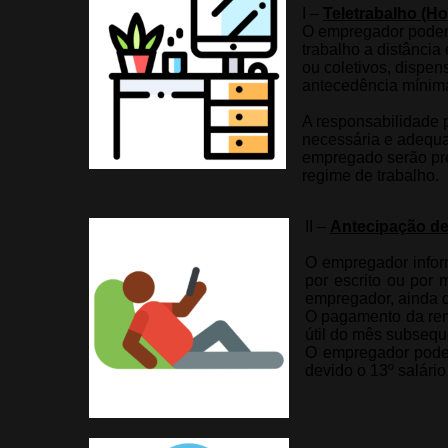
I –
Teletrabalho (Ho
O empregador poderá,
trabalho a distância
ou coletivos, dispen
antecedência mínima
A responsabilidade 
necessária e adequa
empregado serão prev
regime de trabalho.
II –
Antecipação de 
O empregador infor
por escrito ou por
empregador, ainda qu
O pagamento da rem
útil do mês subseque
O empregador poder
devido o 13º salári