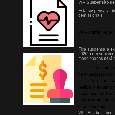
VI –
Suspensão de 
Está suspensa a ob
demissionais.
VII –
O diferimento
Fica suspensa a ex
2020, com vencimen
mencionadas
será
q
O recolhimen
da atualização, da 
As empresas
realizar a transmis
declaração ao FGTS 
para a cobrança do
o recolhimento.
VII – Estabelecime