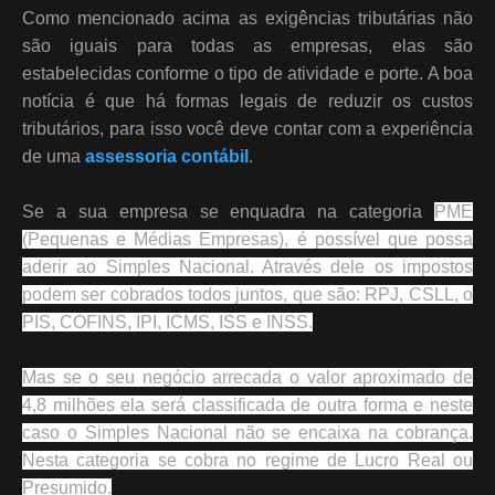
Como mencionado acima as exigências tributárias não
são iguais para todas as empresas, elas são
estabelecidas conforme o tipo de atividade e porte. A boa
notícia é que há formas legais de reduzir os custos
tributários, para isso você deve contar com a experiência
de uma
assessoria contábil
.
Se a sua empresa se enquadra na categoria
PME
(Pequenas e Médias Empresas), é possível que possa
aderir ao Simples Nacional. Através dele os impostos
podem ser cobrados todos juntos, que são: RPJ, CSLL, o
PIS, COFINS, IPI, ICMS, ISS e INSS.
Mas se o seu negócio arrecada o valor aproximado de
4,8 milhões ela será classificada de outra forma e neste
caso o Simples Nacional não se encaixa na cobrança.
Nesta categoria se cobra no regime de Lucro Real ou
Presumido.