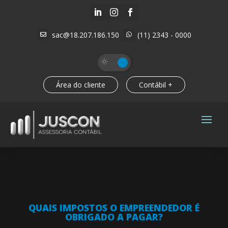



sac@18.207.186.150
(11) 2343 - 0000


Área do cliente
Contábil +
QUAIS IMPOSTOS O EMPREENDEDOR É
OBRIGADO A PAGAR?