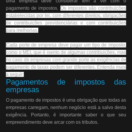
uma empresa deve considerar tem a ver com o
pagamento de impostos.
Os impostos são contribuições
estabelecidas por lei, com diferentes direitos, obrigações
de contribuições previdenciárias e com contribuições
para melhorias.
Cada porte de empresa deve pagar um tipo de imposto,
como o MEI, que é isento de algumas contribuições, mas
no caso de empresas com grande porte as exigências de
pagamento de taxas podem ser diferentes. Entenda mais
a seguir:
Pagamentos de impostos das
empresas
O pagamento de impostos é uma obrigação que todas as
empresas carregam, nenhum negócio está a salvo desta
exigência. Portanto, é importante saber o que seu
empreendimento deve arcar com os tributos.