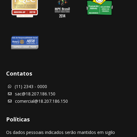
Contatos
(11) 2343 - 0000

sac@18.207.186.150

comercial@18.207.186.150

Políticas
Os dados pessoais indicados serão mantidos em sigilo