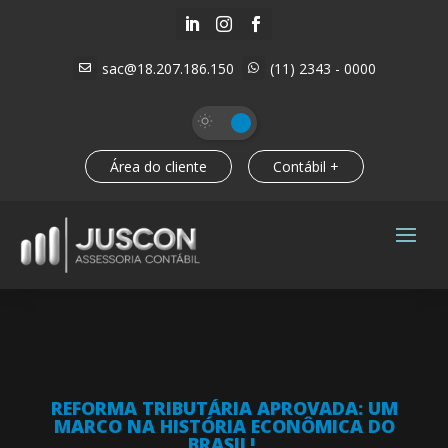



sac@18.207.186.150
(11) 2343 - 0000


Área do cliente
Contábil +
REFORMA TRIBUTÁRIA APROVADA: UM
MARCO NA HISTÓRIA ECONÔMICA DO
BRASIL!