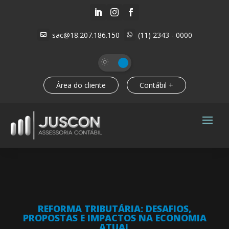



sac@18.207.186.150
(11) 2343 - 0000


Área do cliente
Contábil +
REFORMA TRIBUTÁRIA: DESAFIOS,
PROPOSTAS E IMPACTOS NA ECONOMIA
ATUAL