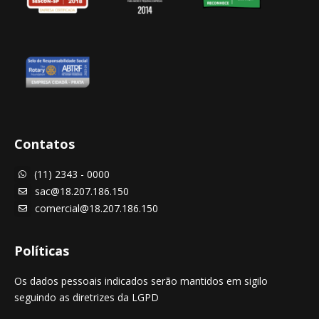
Contatos
(11) 2343 - 0000

sac@18.207.186.150

comercial@18.207.186.150

Políticas
Os dados pessoais indicados serão mantidos em sigilo
seguindo as diretrizes da LGPD