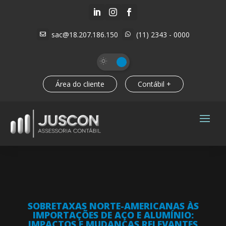



sac@18.207.186.150
(11) 2343 - 0000


Área do cliente
Contábil +
SOBRETAXAS NORTE-AMERICANAS ÀS
IMPORTAÇÕES DE AÇO E ALUMÍNIO:
IMPACTOS E MUDANÇAS RELEVANTES