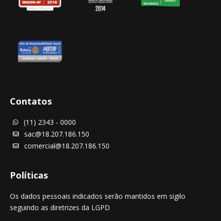
Contatos
(11) 2343 - 0000

sac@18.207.186.150

comercial@18.207.186.150

Políticas
Os dados pessoais indicados serão mantidos em sigilo
seguindo as diretrizes da LGPD