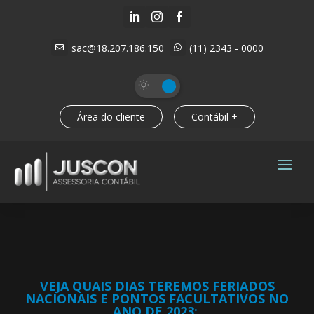



sac@18.207.186.150
(11) 2343 - 0000


Área do cliente
Contábil +
VEJA QUAIS DIAS TEREMOS FERIADOS
NACIONAIS E PONTOS FACULTATIVOS NO
ANO DE 2023: