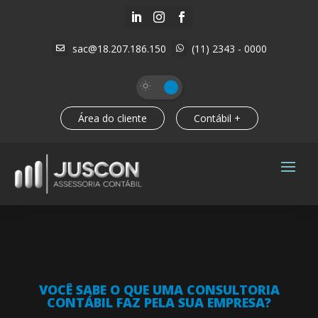



sac@18.207.186.150
(11) 2343 - 0000


Área do cliente
Contábil +
VOCÊ SABE O QUE UMA CONSULTORIA
CONTÁBIL FAZ PELA SUA EMPRESA?