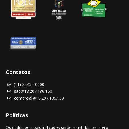
Contatos
(11) 2343 - 0000

sac@18.207.186.150

comercial@18.207.186.150

Políticas
Os dados pessoais indicados serão mantidos em sigilo